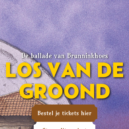
De ballade van Brunninkhoes
LOS VAN DE
GROOND
Bestel je tickets hier