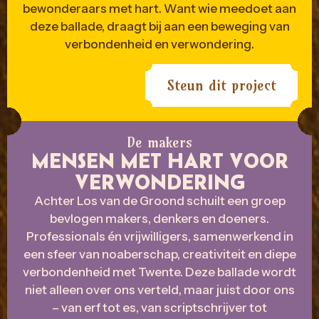
bewonderaars met hart. Want wie meedoet aan
deze ballade, draagt bij aan een beweging van
verbondenheid en verwondering.
Steun dit project
De makers
MENSEN MET HART VOOR
VERWONDERING
Achter Los van de Groond schuilt een groep
bevlogen makers, denkers en doeners.
Professionals én vrijwilligers, samenwerkend in
een sfeer van noaberschap, creativiteit en diepe
verbondenheid met Twente. Deze ballade wordt
niet alleen over ons verteld, maar juist door ons
– van erf tot es, van scriptschrijver tot