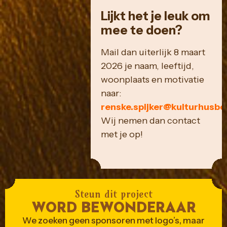
Lijkt het je leuk om
mee te doen?
Mail dan uiterlijk 8 maart
2026 je naam, leeftijd,
woonplaats en motivatie
naar:
renske.spijker@kulturhusbo
Wij nemen dan contact
met je op!
Steun dit project
WORD BEWONDERAAR
We zoeken geen sponsoren met logo’s, maar