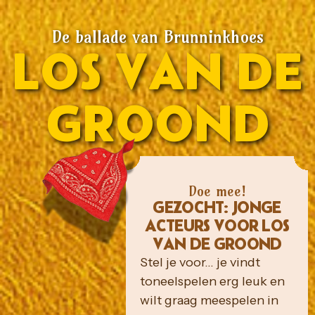
De ballade van Brunninkhoes
LOS VAN DE
GROOND
Doe mee!
GEZOCHT: JONGE
ACTEURS VOOR LOS
VAN DE GROOND
Stel je voor… je vindt
toneelspelen erg leuk en
wilt graag meespelen in